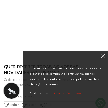
Jaqueta Biker PU Masculina
Camisa Manga Curta Flame
Acostamento
Masculina Acostamento
R$ 599,90
R$ 169,90
R$ 1.499,90
R$ 419,90
ou 10x de R$ 59,99 sem juros
ou 8x de R$ 21,24 sem juros
QUER RECEBER TODAS AS NOSSAS
Utilizamos cookies para melhorar nosso site e a sua
NOVIDADES EXCLUSIVAS?
experiência de compra. Ao continuar navegando,
você está de acordo com a nossa política quanto a
Cadastre-se no nosso newsletter e ganhe um cupom de presente
utilização de cookies.
na sua primeira compra.
Confira nossa
política de privacidade
Feminino
Masculino
Ambos