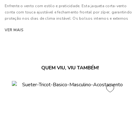
Enfrente o vento com estilo e praticidade. Esta jaqueta corta-vento
conta com touca ajustável e fechamento frontal por zíper, garantindo
proteção nos dias de clima instável. Os bolsos internos e externos
oferecem praticidade para o dia a dia, enquanto a barra ajustável
VER MAIS
permite um caimento personalizado e maior isolamento térmico. Ideal
para quem busca conforto, leveza e versatilidade em qualquer
ocasião.
As cores dos produtos nas imagens reproduzidas com modelos
podem sofrer mudanças de tonalidade, em decorrência do uso do
QUEM VIU, VIU TAMBÉM!
flash.