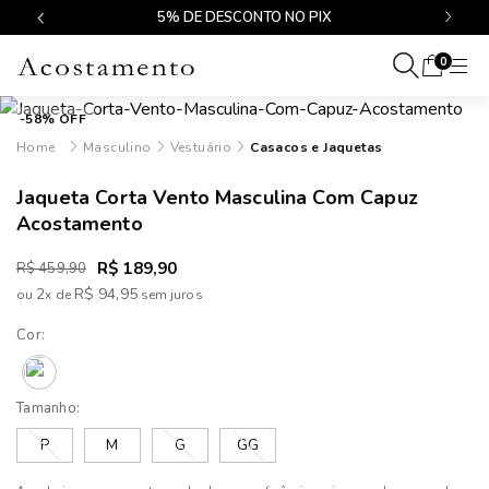
$499
5% DE DESCONTO NO PIX
0
-58% OFF
Masculino
Vestuário
Casacos e Jaquetas
Jaqueta Corta Vento Masculina Com Capuz
Acostamento
R$ 189,90
R$ 459,90
2
R$ 94,95
ou
x
de
Cor:
Tamanho:
P
M
G
GG