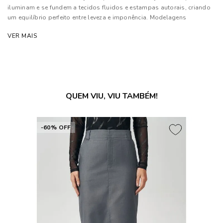
iluminam e se fundem a tecidos fluidos e estampas autorais, criando
um equilíbrio perfeito entre leveza e imponência. Modelagens
inovadoras e cortes estratégicos traduzem a moda como extensão de
VER MAIS
sua personalidade¿marcante e independente.
Composição: 100% Viscose
Superfície: 100% Poliuretano
Forro: 100% Poliéster
QUEM VIU, VIU TAMBÉM!
As cores dos produtos nas imagens reproduzidas com modelos
podem sofrer mudanças de tonalidade, em decorrência do uso do
flash.
-60% OFF