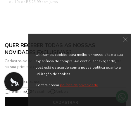
ou 10x de R$ 25,99 sem juros
ou 3x de R$ 26,63 sem juros
QUER RECEBER TODAS AS NOSSAS
NOVIDADES EXCLUSIVAS?
Utilizamos cookies para melhorar nosso site e a sua
Cadastre-se no nosso newsletter e ganhe um cupom de presente
experiência de compra. Ao continuar navegando,
na sua primeira compra.
você está de acordo com a nossa política quanto a
utilização de cookies.
Confira nossa
política de privacidade
Feminino
Masculino
Ambos
CADASTRAR
*Cadastrando-se na nossa newsletter, você está de acordo com os
Termos
de Uso