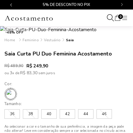
$499
5% DE DESCONTO NO PIX
0
-48% OFF
Feminino
Vestuário
Saia
Saia Curta PU Duo Feminina Acostamento
R$ 249,90
R$ 489,90
3
R$ 83,30
ou
x
de
Cor:
Tamanho:
36
38
40
42
44
46
Ao selecionar a cor e o tamanho de sua preferência, a imagem da peça pode
não alterar! Leve em consideração sempre a cor selecionada no círculo acima.