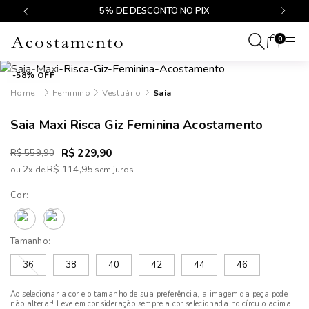
$499
5% DE DESCONTO NO PIX
0
-58% OFF
Feminino
Vestuário
Saia
Saia Maxi Risca Giz Feminina Acostamento
R$ 229,90
R$ 559,90
2
R$ 114,95
ou
x
de
Cor:
Tamanho:
36
38
40
42
44
46
Ao selecionar a cor e o tamanho de sua preferência, a imagem da peça pode
não alterar! Leve em consideração sempre a cor selecionada no círculo acima.