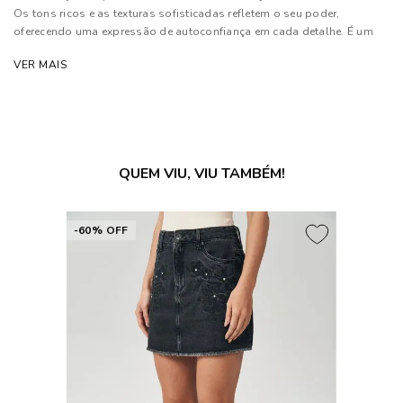
Os tons ricos e as texturas sofisticadas refletem o seu poder,
oferecendo uma expressão de autoconfiança em cada detalhe. É um
convite para que cada mulher se sinta poderosa e única
VER MAIS
Composição: 83% Poliéster, 14% Viscose e 03% Elastano
As cores dos produtos nas imagens reproduzidas com modelos
podem sofrer mudanças de tonalidade, em decorrência do uso do
flash.
QUEM VIU, VIU TAMBÉM!
-60% OFF