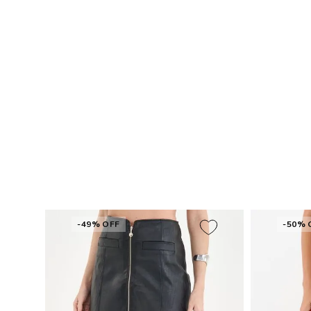
-49% OFF
-50% 