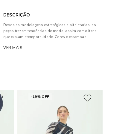
DESCRIÇÃO
Desde as modelagens estratégicas a alfaiatarias, as
peças trazem tendências de moda, assim como itens
que exalam atemporalidade. Cores e estampas
singulares fazem parte deste universo convidativo e
VER MAIS
repleto de elegância.As cores dos produtos nas
imagens reproduzidas com modelos podem sofrer
mudanças de tonalidade, em decorrência do uso do
flash.
Base: 100% Viscose
Superficie: 100% Poliuretano
Forro: 100% Poliéster
-19% OFF
As cores dos produtos nas imagens reproduzidas
com modelos podem sofrer mudanças de tonalidade,
em decorrência do uso do flash.