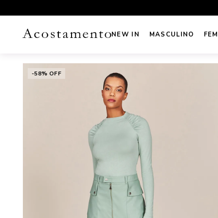
UROS NO CARTÃO
FRETE GRÁTIS sul e sudeste acima de R
NEW IN
MASCULINO
FEM
-58% OFF