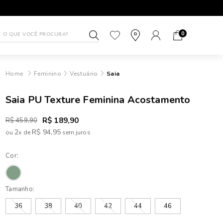
1ª TROCA GRÁTIS
ATÉ 10X SEM J
0
Feminino
Vestuário
Saia
Saia PU Texture Feminina Acostamento
R$ 189,90
R$ 459,90
2
R$ 94,95
ou
x
de
Cor:
Tamanho:
36
38
40
42
44
46