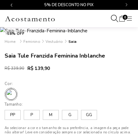
$499
5% DE DESCONTO NO PIX
0
-58% OFF
Feminino
Vestuário
Saia
Saia Tule Franzida Feminina Inblanche
R$ 139,90
R$ 339,90
Cor:
Tamanho:
PP
P
M
G
GG
Ao selecionar a cor e o tamanho de sua preferência, a imagem da peça pode
não alterar! Leve em consideração sempre a cor selecionada no círculo acima.