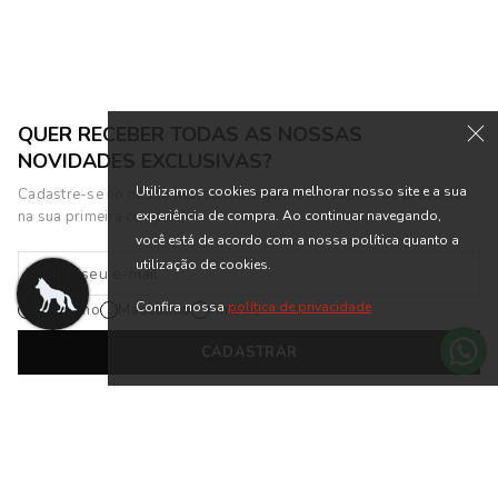
QUER RECEBER TODAS AS NOSSAS
NOVIDADES EXCLUSIVAS?
Utilizamos cookies para melhorar nosso site e a sua
Cadastre-se no nosso newsletter e ganhe um cupom de presente
experiência de compra. Ao continuar navegando,
na sua primeira compra.
você está de acordo com a nossa política quanto a
utilização de cookies.
Confira nossa
política de privacidade
Feminino
Masculino
Ambos
CADASTRAR
*Cadastrando-se na nossa newsletter, você está de acordo com os
Termos
de Uso