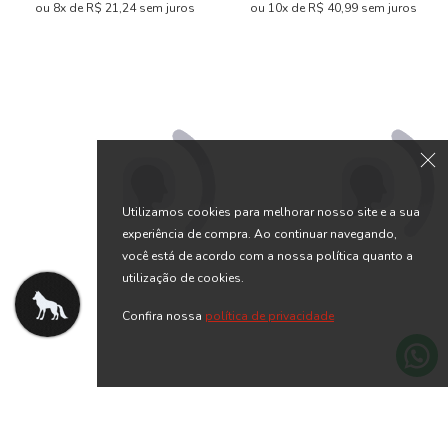
Short Sunset Masculino
Short Cool Masculino
Acostamento
Acostamento
R$ 169,90
R$ 129,90
R$ 419,90
R$ 259,90
ou 8x de R$ 21,24 sem juros
ou 6x de R$ 21,65 sem juros
Utilizamos cookies para melhorar nosso site e a sua
-70% OFF
experiência de compra. Ao continuar navegando,
você está de acordo com a nossa política quanto a
utilização de cookies.
Confira nossa
política de privacidade
Short Xadrez Menino
Short Básico Elastano