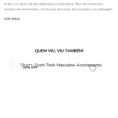
todos os tipos de atividade que você pratica. Nos encontramos
sempre em movimento, em busca de novas tecnologias e modelagem
para o maior conforto
VER MAIS
Composição: 88% Poliamida e 12% Elastano
Forro: 100% Poliéster
As cores dos produtos nas imagens reproduzidas com modelos
podem sofrer mudanças de tonalidade, em decorrência do uso do
QUEM VIU, VIU TAMBÉM!
flash.
-20% OFF