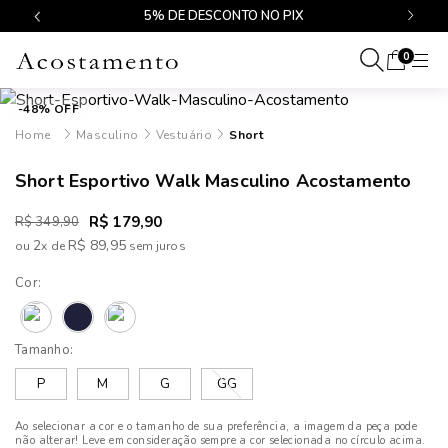
$499
5% DE DESCONTO NO PIX
0
-48% OFF
Masculino
Vestuário
Short
Short Esportivo Walk Masculino Acostamento
R$ 179,90
R$ 349,90
2
R$ 89,95
ou
x
de
Cor:
Tamanho:
P
M
G
GG
Ao selecionar a cor e o tamanho de sua preferência, a imagem da peça pode
não alterar! Leve em consideração sempre a cor selecionada no círculo acima.