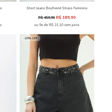
no
Short Jeans Boyfriend Strass Feminino
Acostamento
R$ 189,90
R$ 459,90
os
ou 9x de R$ 21,10 sem juros
-20% OFF