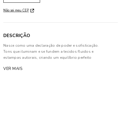
Não sei meu CEP
DESCRIÇÃO
Nasce como uma declaração de poder e sofisticação.
Tons que iluminam e se fundem a tecidos fluidos e
estampas autorais, criando um equilíbrio perfeito
entre leveza e imponência. Modelagens inovadoras e
VER MAIS
cortes estratégicos traduzem a moda como extensão
de sua personalidade¿marcante e independente.
Composição: 100% Algodão
As cores dos produtos nas imagens reproduzidas
com modelos podem sofrer mudanças de tonalidade,
em decorrência do uso do flash.