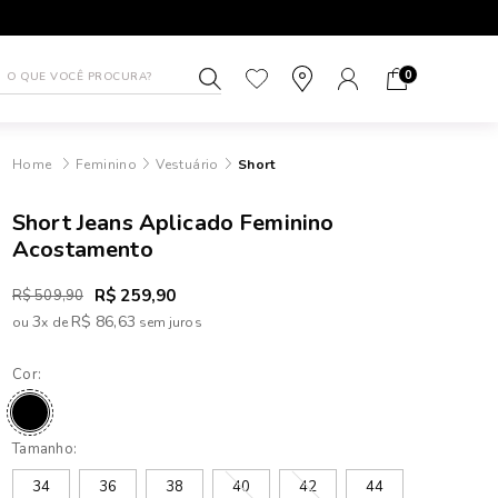
1ª TROCA GRÁTIS
ATÉ 10X SEM J
0
Feminino
Vestuário
Short
Short Jeans Aplicado Feminino
Acostamento
R$ 259,90
R$ 509,90
3
R$ 86,63
ou
x
de
Cor:
Tamanho:
34
36
38
40
42
44