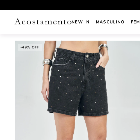
UROS NO CARTÃO
FRETE GRÁTIS sul e sudeste acima de R
NEW IN
MASCULINO
FEM
-49% OFF