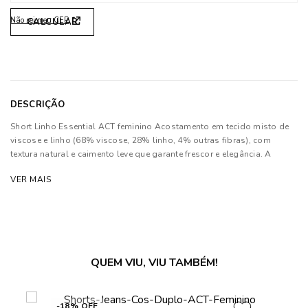
Não sei meu CEP
DESCRIÇÃO
Short Linho Essential ACT feminino Acostamento em tecido misto de
viscose e linho (68% viscose, 28% linho, 4% outras fibras), com
textura natural e caimento leve que garante frescor e elegância. A
modelagem de cintura média com cós limpo valoriza a silhueta,
VER MAIS
enquanto o design minimalista sem bolsos aparentes reforça o estilo
sofisticado e versátil. Ideal para compor looks de verão do casual
chic ao alfaiatado leve.
Composição: 68% Viscose, 28% Linho e 04% Outras Fibras
QUEM VIU, VIU TAMBÉM!
As cores dos produtos nas imagens reproduzidas com modelos
podem sofrer mudanças de tonalidade, em decorrência do uso do
flash.
-18% OFF