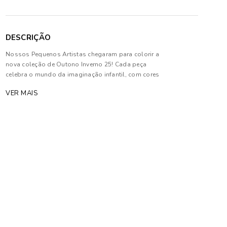
DESCRIÇÃO
Nossos Pequenos Artistas chegaram para colorir a
nova coleção de Outono Inverno 25! Cada peça
celebra o mundo da imaginação infantil, com cores
alegres e estampas que remetem ao espírito artístico
VER MAIS
e sonhador das crianças.
Composição: 92% Poliéster e 08% Elastano
As cores dos produtos nas imagens reproduzidas
com modelos podem sofrer mudanças de tonalidade,
em decorrência do uso do flash.