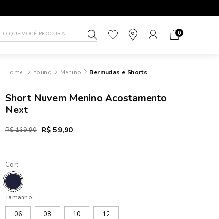
1ª TROCA GRÁTIS
ATÉ 10X SEM J
0
Young
Menino
Bermudas e Shorts
Short Nuvem Menino Acostamento
Next
R$ 59,90
R$ 169,90
Cor:
Tamanho:
06
08
10
12