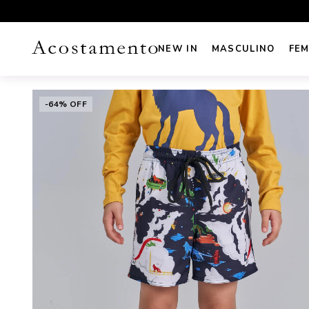
UROS NO CARTÃO
FRETE GRÁTIS sul e sudeste acima de R
NEW IN
MASCULINO
FEM
-64% OFF