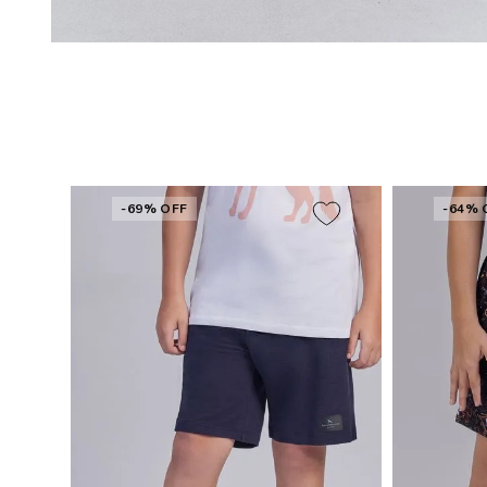
-69% OFF
-64% 