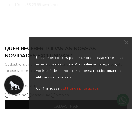
ou 10x de R$ 25,99 sem juros
ou 2x de R$ 29,95 sem juros
QUER RECEBER TODAS AS NOSSAS
NOVIDADES EXCLUSIVAS?
Utilizamos cookies para melhorar nosso site e a sua
experiência de compra. Ao continuar navegando,
Cadastre-se no nosso newsletter e ganhe um cupom de presente
na sua primeira compra.
você está de acordo com a nossa política quanto a
utilização de cookies.
Confira nossa
política de privacidade
Feminino
Masculino
Ambos
CADASTRAR
*Cadastrando-se na nossa newsletter, você está de acordo com os
Termos
de Uso