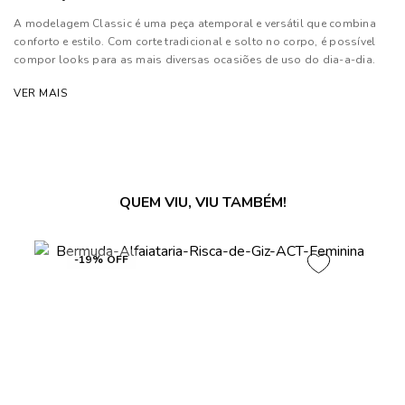
A modelagem Classic é uma peça atemporal e versátil que combina
conforto e estilo. Com corte tradicional e solto no corpo, é possível
compor looks para as mais diversas ocasiões de uso do dia-a-dia.
Esta modelagem é uma peça chave para o guarda roupa feminino.
VER MAIS
Composição: 100% Algodão
Forro: 65% Algodão e 35% Poliéster
Atenção: Acessórios utilizados nos looks não acompanham a peça!
QUEM VIU, VIU TAMBÉM!
As cores dos produtos nas imagens reproduzidas com modelos
podem sofrer mudanças de tonalidade, em decorrência do uso do
flash.
-19% OFF