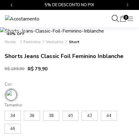
$499
5% DE DESCONTO NO PIX
0
-60% OFF
Feminino
Vestuário
Short
Shorts Jeans Classic Foil Feminino Inblanche
R$ 79,90
R$ 199,90
Cor:
Tamanho:
34
36
38
40
42
44
46