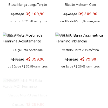
Blusa Manga Longa Torção
Blusão Moletom Com
Feminina Acostamento
Estampa ACT Feminino
R$ 109,90
R$ 309,90
R$ 259,90
R$ 439,90
ou 5x de R$ 21,98 sem juros
ou 10x de R$ 30,99 sem juros
-50% OFF
-67% OFF
Calça Reta Acetinada
Vestido Barra Assimétrica
Feminina Acostamento
Feminino Inblanche
R$ 359,90
R$ 79,90
R$ 719,90
R$ 239,90
ou 10x de R$ 35,99 sem juros
ou 3x de R$ 26,63 sem juros
-70% OFF
-57% OFF
Vestido Midi PU Saia Fluida
T-Shirt Cropped Print
ACT Feminino
Feminina Acostamento
R$ 259,90
R$ 59,90
R$ 859,90
R$ 139,90