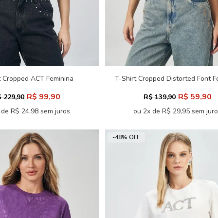
t Cropped ACT Feminina
T-Shirt Cropped Distorted Font F
Acostamento
Acostamento
R$ 99,90
R$ 59,90
 229,90
R$ 139,90
 de R$ 24,98 sem juros
ou 2x de R$ 29,95 sem jur
-48% OFF