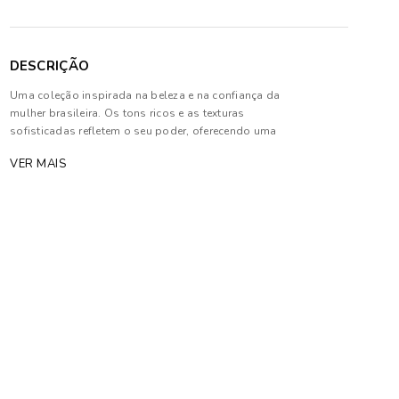
DESCRIÇÃO
Uma coleção inspirada na beleza e na confiança da
mulher brasileira. Os tons ricos e as texturas
sofisticadas refletem o seu poder, oferecendo uma
expressão de autoconfiança em cada detalhe. É um
VER MAIS
convite para que cada mulher se sinta poderosa e
única
Composição: 100% Algodão
As cores dos produtos nas imagens reproduzidas
com modelos podem sofrer mudanças de tonalidade,
em decorrência do uso do flash.