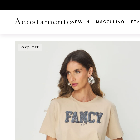
e sudeste acima de R$499
5% DE DESCONTO NO PIX
NEW IN
MASCULINO
FEM
-57% OFF