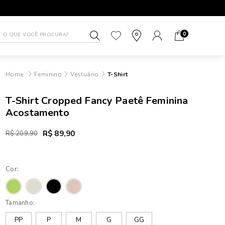
ATÉ 10X SEM JUROS NO CARTÃO
FRETE GRÁTIS sul 
0
Feminino
Vestuário
T-Shirt
T-Shirt Cropped Fancy Paetê Feminina
Acostamento
R$ 89,90
R$ 209,90
Cor:
Tamanho:
PP
P
M
G
GG