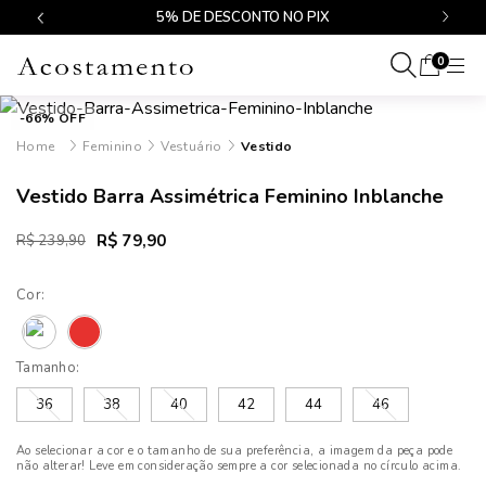
$499
5% DE DESCONTO NO PIX
0
-66% OFF
Feminino
Vestuário
Vestido
Vestido Barra Assimétrica Feminino Inblanche
R$ 79,90
R$ 239,90
Cor:
Tamanho:
36
38
40
42
44
46
Ao selecionar a cor e o tamanho de sua preferência, a imagem da peça pode
não alterar! Leve em consideração sempre a cor selecionada no círculo acima.