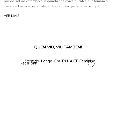
pôr do sol ao entardecer. Inspirada nas cores quentes que tomam o
céu ao entardecer, esta coleção traz a união perfeita entre o ipê, um
marrom avermelhado, o bege e o vermelho intenso.
VER MAIS
Composição: 100% Poliéster
Atenção: Acessórios utilizados nos looks não acompanham a peça!
As cores dos produtos nas imagens reproduzidas com modelos
QUEM VIU, VIU TAMBÉM!
podem sofrer mudanças de tonalidade, em decorrência do uso do
flash
-30% OFF