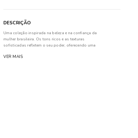
DESCRIÇÃO
Uma coleção inspirada na beleza e na confiança da
mulher brasileira. Os tons ricos e as texturas
sofisticadas refletem o seu poder, oferecendo uma
expressão de autoconfiança em cada detalhe. É um
VER MAIS
convite para que cada mulher se sinta poderosa e
única
Composição: 100% Poliéster
As cores dos produtos nas imagens reproduzidas
com modelos podem sofrer mudanças de tonalidade,
em decorrência do uso do flash.