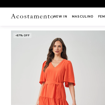
ESCONTO NO PIX
1ª TROCA GRÁTIS
NEW IN
MASCULINO
FEM
-67% OFF