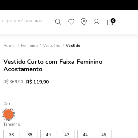
FRETE GRÁTIS sul e sudeste acima de R$499
5% DE D
0
Feminino
Vestuário
Vestido
Vestido Curto com Faixa Feminino
Acostamento
R$ 119,90
R$ 369,90
Cor:
Tamanho:
36
38
40
42
44
46