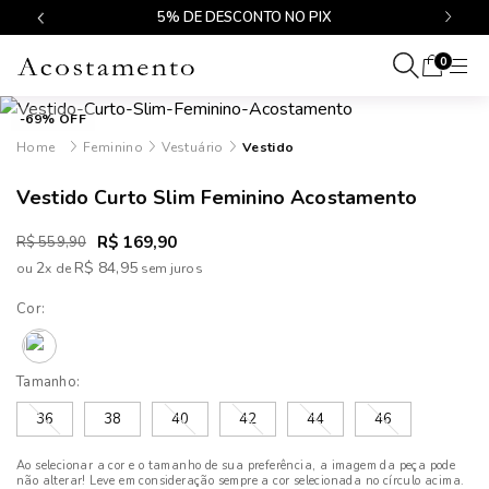
$499
5% DE DESCONTO NO PIX
0
-69% OFF
Feminino
Vestuário
Vestido
Vestido Curto Slim Feminino Acostamento
R$ 169,90
R$ 559,90
2
R$ 84,95
ou
x
de
Cor:
Tamanho:
36
38
40
42
44
46
Ao selecionar a cor e o tamanho de sua preferência, a imagem da peça pode
não alterar! Leve em consideração sempre a cor selecionada no círculo acima.