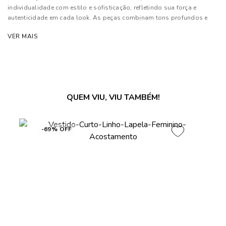
individualidade com estilo e sofisticação, refletindo sua força e
autenticidade em cada look. As peças combinam tons profundos e
neutros a texturas luxuosas, além de contarem com modelagens
VER MAIS
estratégicas que proporcionam conforto e elegância.
Composição: 61% Viscose, 31% Poliamida e 08% Elastano.
Forro: 100% Poliéster.
As cores dos produtos nas imagens reproduzidas com modelos
QUEM VIU, VIU TAMBÉM!
podem sofrer mudanças de tonalidade, em decorrência do uso do
flash.
-69% OFF