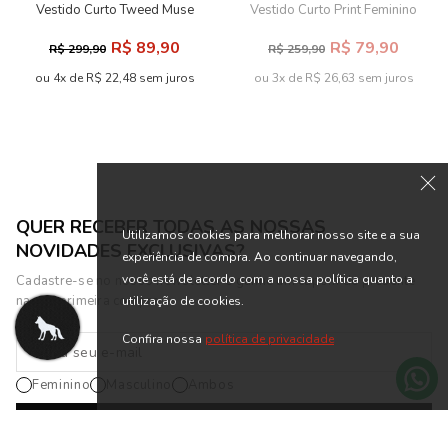
Vestido Curto Tweed Muse
Vestido Curto Print Feminino
Feminino Inblanche
Acostamento
R$ 89,90
R$ 79,90
R$ 299,90
R$ 259,90
ou 4x de R$ 22,48 sem juros
ou 3x de R$ 26,63 sem juros
Utilizamos cookies para melhorar nosso site e a sua
experiência de compra. Ao continuar navegando,
você está de acordo com a nossa política quanto a
utilização de cookies.
Confira nossa
política de privacidade