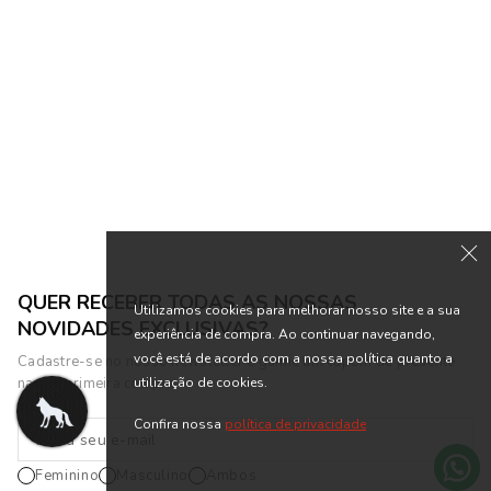
Vestido Canelado Feminino
Vestido Midi Stamp Feminino
Acostamento
Acostamento
R$ 89,90
R$ 189,90
R$ 299,90
R$ 629,90
ou 4x de R$ 22,48 sem juros
ou 9x de R$ 21,10 sem juros
QUER RECEBER TODAS AS NOSSAS
Utilizamos cookies para melhorar nosso site e a sua
NOVIDADES EXCLUSIVAS?
experiência de compra. Ao continuar navegando,
você está de acordo com a nossa política quanto a
Cadastre-se no nosso newsletter e ganhe um cupom de presente
utilização de cookies.
na sua primeira compra.
Confira nossa
política de privacidade
Feminino
Masculino
Ambos