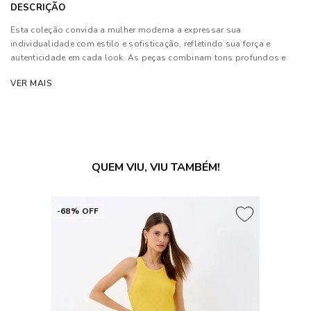
DESCRIÇÃO
Esta coleção convida a mulher moderna a expressar sua
individualidade com estilo e sofisticação, refletindo sua força e
autenticidade em cada look. As peças combinam tons profundos e
neutros a texturas luxuosas, além de contarem com modelagens
VER MAIS
estratégicas que proporcionam conforto e elegância.
Composição: 100% Poliéster.
As cores dos produtos nas imagens reproduzidas com modelos
podem sofrer mudanças de tonalidade, em decorrência do uso do
QUEM VIU, VIU TAMBÉM!
flash.
-68% OFF