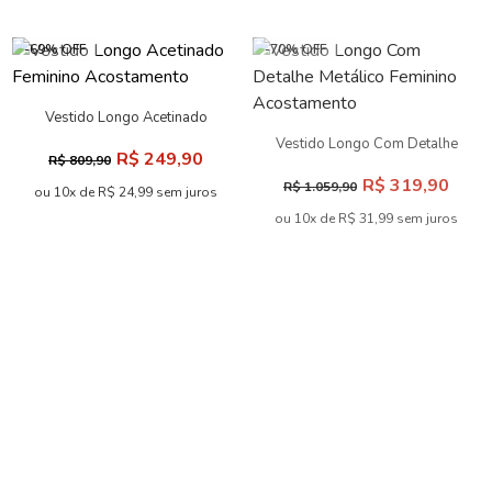
-69% OFF
-70% OFF
Vestido Longo Acetinado
Feminino Acostamento
Vestido Longo Com Detalhe
R$ 249,90
R$ 809,90
Metálico Feminino
R$ 319,90
R$ 1.059,90
Acostamento
ou 10x de R$ 24,99 sem juros
ou 10x de R$ 31,99 sem juros
-70% OFF
-69% OFF
Vestido Curto Print Cut
Vestido Celebration Babados
Feminino Acostamento
ACT Feminino
R$ 209,90
R$ 159,90
R$ 689,90
R$ 509,90
ou 10x de R$ 20,99 sem juros
ou 7x de R$ 22,84 sem juros
-70% OFF
-70% OFF