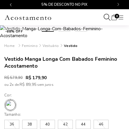
$499
5% DE DESCONTO NO PIX
0
-68% OFF
Feminino
Vestuário
Vestido
Vestido Manga Longa Com Babados Feminino
Acostamento
R$ 179,90
R$ 579,90
2
R$ 89,95
ou
x
de
Cor:
Tamanho:
36
38
40
42
44
46