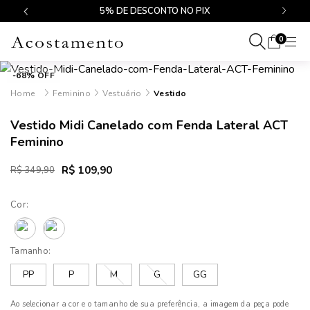
$499
5% DE DESCONTO NO PIX
0
-68% OFF
Feminino
Vestuário
Vestido
Vestido Midi Canelado com Fenda Lateral ACT
Feminino
R$ 109,90
R$ 349,90
Cor:
Tamanho:
PP
P
M
G
GG
Ao selecionar a cor e o tamanho de sua preferência, a imagem da peça pode