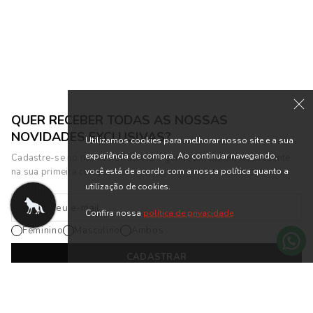
ou 10x de R$ 33,99 sem juros
ou 10x de R$ 73,99 sem juros
QUER RECEBER TODAS AS NOSSAS
NOVIDADES EXCLUSIVAS?
Utilizamos cookies para melhorar nosso site e a sua
experiência de compra. Ao continuar navegando,
Cadastre-se no nosso newsletter e ganhe um cupom de presente
você está de acordo com a nossa política quanto a
na sua primeira compra.
utilização de cookies.
Confira nossa
política de privacidade
Feminino
Masculino
Ambos
CADASTRAR
*Cadastrando-se na nossa newsletter, você está de acordo com os
Termos
de Uso