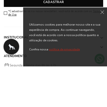
CADASTRAR
*Cadastrando-se na nossa newsletter, você está de acordo com os
Termos
de Uso
Utilizamos cookies para melhorar nosso site e a sua
experiência de compra. Ao continuar navegando,
você está de acordo com a nossa política quanto a
INSTITUCIONAL
utilização de cookies.
AJUDA
Confira nossa
política de privacidade
ATENDIMENTO
Segunda a Sexta das 8h às 17h
falecom@acostamento.com.br
(47) 3224-5700
FORMAS DE PAGAMENTO
Parcelamento em até 10x sem juros