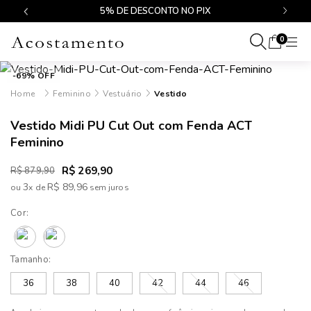
$499
5% DE DESCONTO NO PIX
0
-69% OFF
Feminino
Vestuário
Vestido
Vestido Midi PU Cut Out com Fenda ACT
Feminino
R$ 269,90
R$ 879,90
3
R$ 89,96
ou
x
de
Cor:
Tamanho:
36
38
40
42
44
46