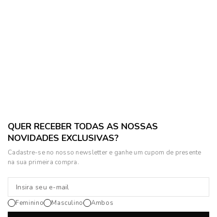
Vestido Midi Sem Alça
Vestido Midi Canelado
Elegante ACT Feminino
Ajustado ACT Feminino
R$ 229,90
R$ 739,90
R$ 279,90
ou 10x de R$ 22,99 sem juros
ou 10x de R$ 73,99 sem juros
QUER RECEBER TODAS AS NOSSAS
NOVIDADES EXCLUSIVAS?
Cadastre-se no nosso newsletter e ganhe um cupom de presente
na sua primeira compra.
Feminino
Masculino
Ambos