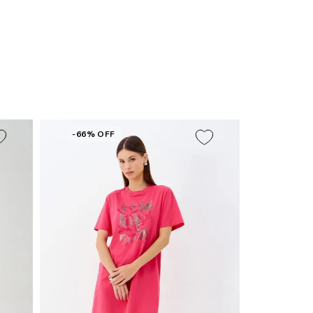
com modelos podem sofrer mudanças de tonalidade,
em decorrência do uso do flash.
-66% OFF