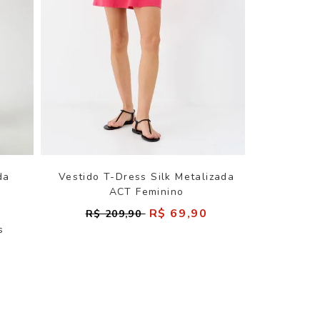
da
Vestido T-Dress Silk Metalizada
ACT Feminino
0
R$ 69,90
R$ 209,90
s