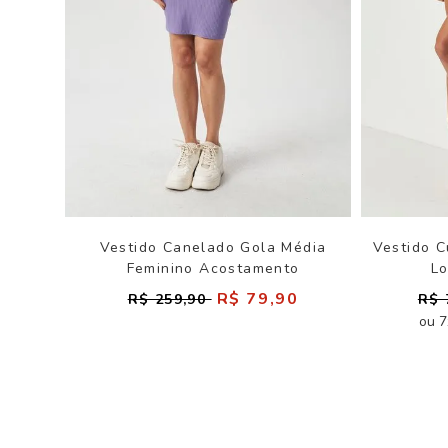
Vestido Canelado Gola Média
Vestido 
Feminino Acostamento
L
R$ 79,90
R$ 259,90
R$ 
ou 7