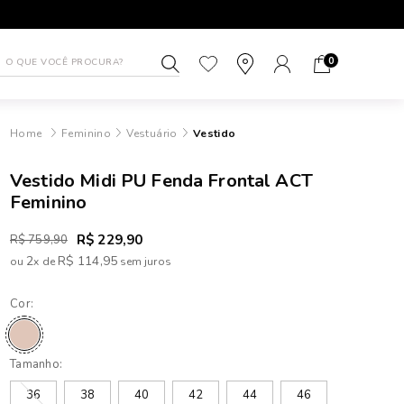
1ª TROCA GRÁTIS
ATÉ 10X SEM J
0
Feminino
Vestuário
Vestido
Vestido Midi PU Fenda Frontal ACT
Feminino
R$ 229,90
R$ 759,90
2
R$ 114,95
ou
x
de
Cor:
Tamanho:
36
38
40
42
44
46