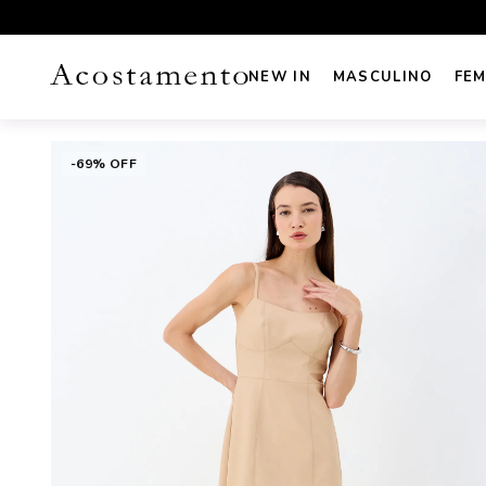
UROS NO CARTÃO
FRETE GRÁTIS sul e sudeste acima de R
NEW IN
MASCULINO
FEM
-69% OFF