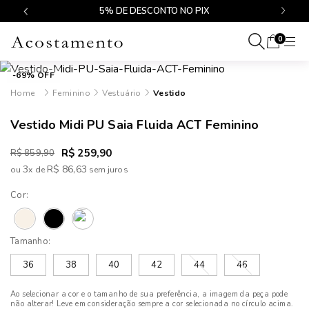
$499
5% DE DESCONTO NO PIX
0
-69% OFF
Feminino
Vestuário
Vestido
Vestido Midi PU Saia Fluida ACT Feminino
R$ 259,90
R$ 859,90
3
R$ 86,63
ou
x
de
Cor:
Tamanho:
36
38
40
42
44
46
Ao selecionar a cor e o tamanho de sua preferência, a imagem da peça pode
não alterar! Leve em consideração sempre a cor selecionada no círculo acima.