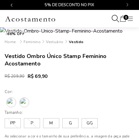
$499
5% DE DESCONTO NO PIX
0
-66% OFF
Feminino
Vestuário
Vestido
Vestido Ombro Único Stamp Feminino
Acostamento
R$ 69,90
R$ 209,90
Cor:
Tamanho:
PP
P
M
G
GG
Ao selecionar a cor e o tamanho de sua preferência, a imagem da peça pode