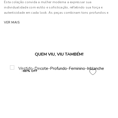
Esta coleção convida a mulher moderna a expressar sua
individualidade com estilo e sofisticação, refletindo sua força e
autenticidade em cada look. As peças combinam tons profundos e
neutros a texturas luxuosas, além de contarem com modelagens
VER MAIS
estratégicas que proporcionam conforto e elegância.
Composição: 98% Poliéster e 02% Elastano.
As cores dos produtos nas imagens reproduzidas com modelos
podem sofrer mudanças de tonalidade, em decorrência do uso do
QUEM VIU, VIU TAMBÉM!
flash.
-68% OFF