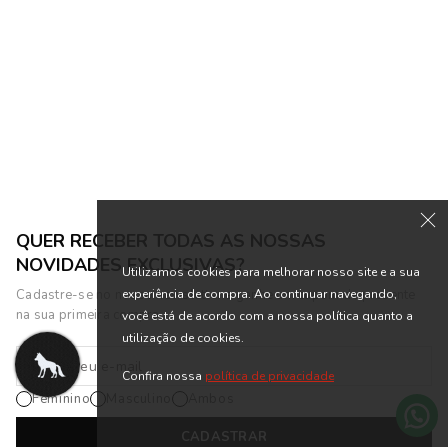
Vestido Curto com Faixa
Vestido Maxi Line Shinny
Feminino Acostamento
Feminino Acostamento
R$ 119,90
R$ 149,90
R$ 369,90
R$ 489,90
ou 5x de R$ 23,98 sem juros
ou 7x de R$ 21,41 sem juros
QUER RECEBER TODAS AS NOSSAS
NOVIDADES EXCLUSIVAS?
Utilizamos cookies para melhorar nosso site e a sua
experiência de compra. Ao continuar navegando,
Cadastre-se no nosso newsletter e ganhe um cupom de presente
na sua primeira compra.
você está de acordo com a nossa política quanto a
utilização de cookies.
Confira nossa
política de privacidade
Feminino
Masculino
Ambos
CADASTRAR