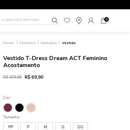
ROCA GRÁTIS
ATÉ 10X SEM JUROS NO CART
0
Feminino
Vestuário
Vestido
Vestido T-Dress Dream ACT Feminino
Acostamento
R$ 69,90
R$ 209,90
Cor:
Tamanho:
PP
P
M
G
GG