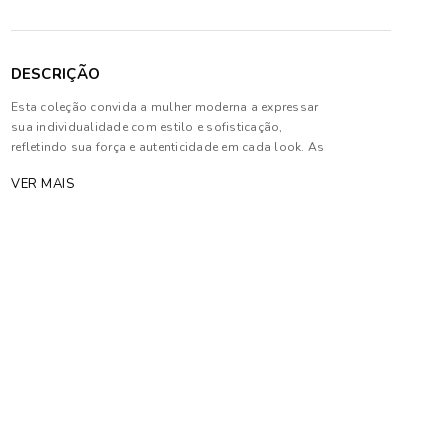
DESCRIÇÃO
Esta coleção convida a mulher moderna a expressar
sua individualidade com estilo e sofisticação,
refletindo sua força e autenticidade em cada look. As
peças combinam tons profundos e neutros a texturas
VER MAIS
luxuosas, além de contarem com modelagens
estratégicas que proporcionam conforto e elegância.
Composição: 100% Algodão.
As cores dos produtos nas imagens reproduzidas
com modelos podem sofrer mudanças de tonalidade,
em decorrência do uso do flash.