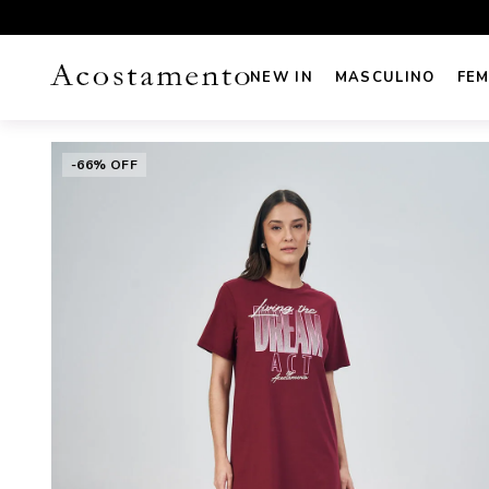
ÃO
FRETE GRÁTIS sul e sudeste acima de R$499
NEW IN
MASCULINO
FEM
-66% OFF