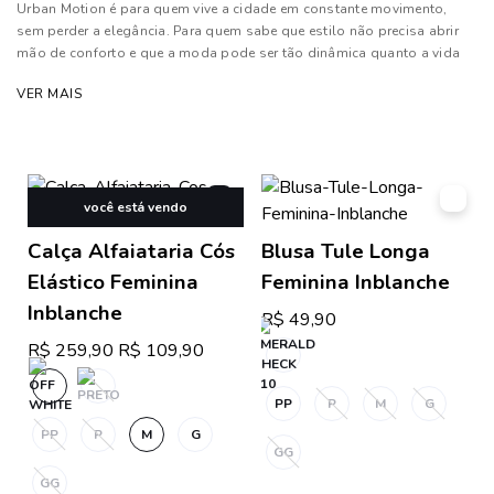
Urban Motion é para quem vive a cidade em constante movimento,
sem perder a elegância. Para quem sabe que estilo não precisa abrir
mão de conforto e que a moda pode ser tão dinâmica quanto a vida
cotidiana. A coleção é uma expressão do espírito urbano, onde a
VER MAIS
modernidade se mistura com o clássico, criando peças versáteis,
sofisticadas e com uma energia única.
Composição: 90% Viscose e 10% Poliéster
Atenção: Acessórios utilizados nos looks não acompanham a peça!
você está vendo
Calça Alfaiataria Cós
Blusa Tule Longa
As cores dos produtos nas imagens reproduzidas com modelos
podem sofrer mudanças de tonalidade, em decorrência do uso do
Elástico Feminina
Feminina Inblanche
flash.
Inblanche
R$ 49,90
R$ 259,90
R$ 109,90
PP
P
M
G
PP
P
M
G
GG
GG