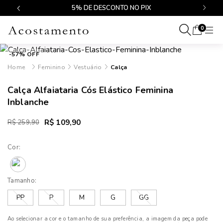
$499
5% DE DESCONTO NO PIX
0
-57% OFF
Feminino
Vestuário
Calça
Calça Alfaiataria Cós Elástico Feminina
Inblanche
R$ 109,90
R$ 259,90
Cor:
Tamanho:
PP
P
M
G
GG
Ao selecionar a cor e o tamanho de sua preferência, a imagem da peça pode