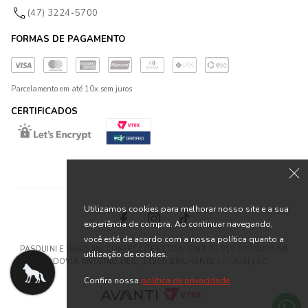
(47) 3224-5700
FORMAS DE PAGAMENTO
Parcelamento em até 10x sem juros
CERTIFICADOS
Utilizamos cookies para melhorar nosso site e a sua
experiência de compra. Ao continuar navegando,
você está de acordo com a nossa política quanto a
PASQUINI E PASQUINI CONFECCOES LTDA. CNPJ 73.019.507/0007-56
utilização de cookies.
RODOVIA ANTONIO HEIL, 14955 BRILHANTE I - ITAJAI | SC
Confira nossa
política de privacidade