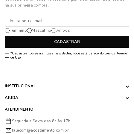
na sua primeira compra.
Feminino
Masculino
Ambos
CADASTRAR
*Cadastrando-se na nossa newsletter, você está de acordo com os
Termos
de Uso
INSTITUCIONAL
AJUDA
ATENDIMENTO
Segunda a Sexta das 8h às 17h
falecom@acostamento.com.br