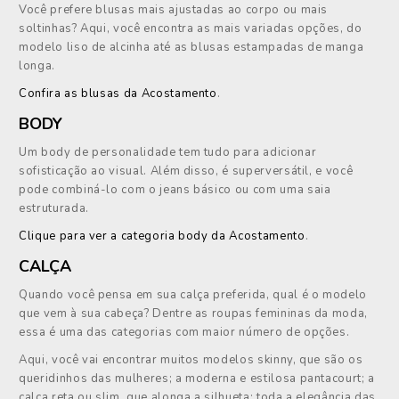
Você prefere blusas mais ajustadas ao corpo ou mais
soltinhas? Aqui, você encontra as mais variadas opções, do
modelo liso de alcinha até as blusas estampadas de manga
longa.
Confira as blusas da Acostamento
.
BODY
Um body de personalidade tem tudo para adicionar
sofisticação ao visual. Além disso, é superversátil, e você
pode combiná-lo com o jeans básico ou com uma saia
estruturada.
Clique para ver a categoria body da Acostamento
.
CALÇA
Quando você pensa em sua calça preferida, qual é o modelo
que vem à sua cabeça? Dentre as roupas femininas da moda,
essa é uma das categorias com maior número de opções.
Aqui, você vai encontrar muitos modelos skinny, que são os
queridinhos das mulheres; a moderna e estilosa pantacourt; a
calça reta ou slim, que alonga a silhueta; toda a elegância das