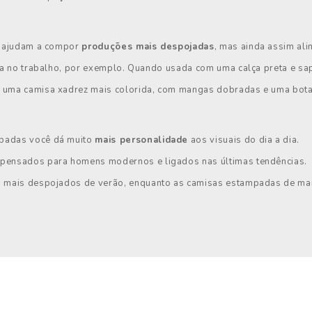
e ajudam a compor
produções mais despojadas
, mas ainda assim ali
ia no trabalho, por exemplo. Quando usada com uma calça preta e sa
 uma camisa xadrez mais colorida, com mangas dobradas e uma bota
mpadas você dá muito
mais personalidade
aos visuais do dia a dia.
pensados para homens modernos e ligados nas últimas tendências.
s mais despojados de verão, enquanto as camisas estampadas de m