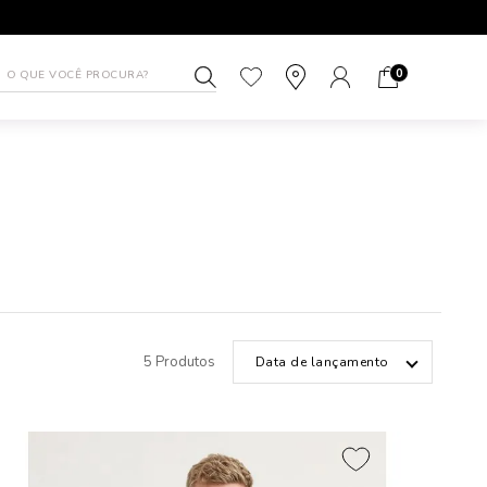
5% DE DESCONTO NO PIX
1ª TROC
0
5 Produtos
Data de lançamento