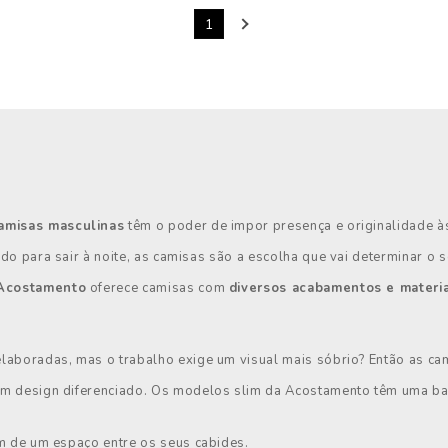
1
amisas masculinas
têm o poder de impor presença e originalidade à
do para sair à noite, as camisas são a escolha que vai determinar o se
Acostamento
oferece camisas com
diversos acabamentos e materia
laboradas, mas o trabalho exige um visual mais sóbrio? Então as cami
 um design diferenciado. Os modelos slim da Acostamento têm uma b
am de um espaço entre os seus cabides.