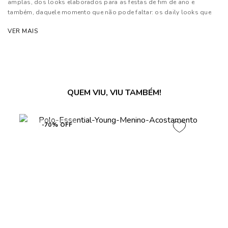
amplas, dos looks elaborados para as festas de fim de ano e
também, daquele momento que não pode faltar: os daily looks que
são os queridinhos da temporada
VER MAIS
Composição: 97% Algodão e 03% Elastano
As cores dos produtos nas imagens reproduzidas com modelos
podem sofrer mudanças de tonalidade, em decorrência do uso do
flash.
QUEM VIU, VIU TAMBÉM!
-70% OFF