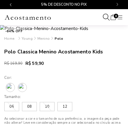
$499
5% DE DESCONTO NO PIX
0
-64% OFF
Young
Menino
Polo
Polo Classica Menino Acostamento Kids
R$ 59,90
R$ 169,90
Cor:
Tamanho:
06
08
10
12
Ao selecionar a cor e o tamanho de sua preferência, a imagem da peça pode
não alterar! Leve em consideração sempre a cor selecionada no círculo acima.