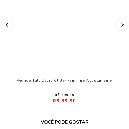
nado Vazado ACT Feminino
Vestido Tule Zebra 
R$ 719,90
R$ 219,90
R
e R$ 109,95 sem juros
VOCÊ PODE GOSTAR