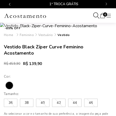
1ª TROCA GRÁTIS
0
-69% OFF
Feminino
Vestuário
Vestido
Vestido Black Zíper Curve Feminino
Acostamento
R$ 139,90
R$ 459,90
Cor:
Tamanho:
36
38
40
42
44
46
Ao selecionar a cor e o tamanho de sua preferência, a imagem da peça pode