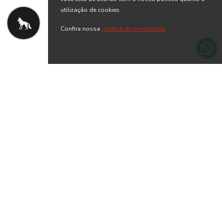
utilização de cookies.
Confira nossa
política de privacidade
Vestido Celebration PU
Vestido Longo Brilliance
Bordado Vazado ACT
Feminino Acostamento
R$ 299,90
R$ 319,90
R$ 969,90
R$ 1.039,90
Feminino
ou 10x de R$ 29,99 sem juros
ou 10x de R$ 31,99 sem juros
-70% OFF
-69% OFF