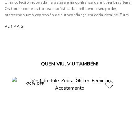
Uma coleção inspirada na beleza e na confiança da mulher brasileira.
Os tons ricos e as texturas sofisticadas refletem o seu poder,
oferecendo uma expressão de autoconfiança em cada detalhe. É um
convite para que cada mulher se sinta poderosa e única
VER MAIS
Composição: 96% Poliéster e 04% Elastano
As cores dos produtos nas imagens reproduzidas com modelos
podem sofrer mudanças de tonalidade, em decorrência do uso do
flash.
QUEM VIU, VIU TAMBÉM!
-70% OFF