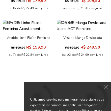
R$ 209,90
R$ 159,90
R$ 689,90
R$ 509,90
ou 10x de R$ 20,99 sem juros
ou 7x de R$ 22,84 sem juros
-70% OFF
-70% OFF
Vestido Canelado Feminino
Vestido Midi Stamp Feminino
Acostamento
Acostamento
R$ 89,90
R$ 189,90
R$ 299,90
R$ 629,90
ou 4x de R$ 22,48 sem juros
ou 9x de R$ 21,10 sem juros
Utilizamos cookies para melhorar nosso site e a sua
experiência de compra. Ao continuar navegando,
-69% OFF
-69% OFF
você está de acordo com a nossa política quanto a