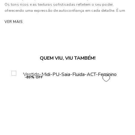
Os tons ricos e as texturas sofisticadas refletem o seu poder,
oferecendo uma expressão de autoconfiança em cada detalhe. É um
convite para que cada mulher se sinta poderosa e única
VER MAIS
Composição: 95% Poliéster e 05% Elastano
Forro: 82% Poliéster e 18% Elastano
As cores dos produtos nas imagens reproduzidas com modelos
podem sofrer mudanças de tonalidade, em decorrência do uso do
QUEM VIU, VIU TAMBÉM!
flash.
-69% OFF