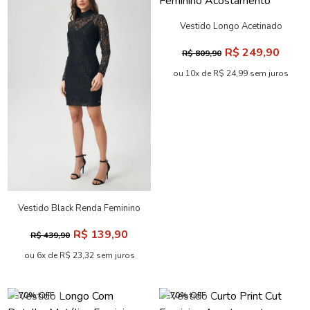
Vestido Midi PU Saia Fluida
Vestido Maxi Leve Franzido
ACT Feminino
Feminino Acostamento
R$ 259,90
R$ 189,90
R$ 859,90
R$ 629,90
ou 10x de R$ 25,99 sem juros
ou 9x de R$ 21,10 sem juros
-68% OFF
-69% OFF