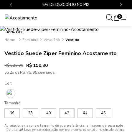
$499
5% DE DESCONTO NO PIX
0
-69% OFF
Feminino
Vestuário
Vestido
Vestido Suede Zíper Feminino Acostamento
R$ 159,90
R$ 529,90
2
R$ 79,95
ou
x
de
Cor:
Tamanho:
36
38
40
42
44
46
Ao selecionar a cor e o tamanho de sua preferência, a imagem da peça pode
não alterar! Leve em consideração sempre a cor selecionada no círculo acima.