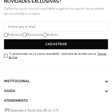
NOVIDADES EXCLUSIVAS?
Cadastre-se no nosso newsletter e ganhe um cupom de presente
na sua primeira compra.
Feminino
Masculino
Ambos
CADASTRAR
*Cadastrando-se na nossa newsletter, você está de acordo com os
Termos
de Uso
INSTITUCIONAL
AJUDA
ATENDIMENTO
Segunda a Sexta das 8h às 17h