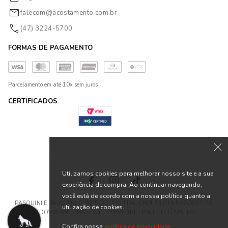
falecom@acostamento.com.br
(47) 3224-5700
FORMAS DE PAGAMENTO
Parcelamento em até 10x sem juros
CERTIFICADOS
Utilizamos cookies para melhorar nosso site e a sua
experiência de compra. Ao continuar navegando,
você está de acordo com a nossa política quanto a
PASQUINI E PASQUINI CONFECCOES LTDA. CNPJ 73.019.507/0007-56
utilização de cookies.
RODOVIA ANTONIO HEIL, 14955 BRILHANTE I - ITAJAI | SC
Confira nossa
política de privacidade